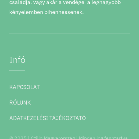
családja, vagy akár a vendégei a legnagyobb
kényelemben pihenhessenek.
Infó
KAPCSOLAT
RÓLUNK
ADATKEZELÉSI TÁJÉKOZTATÓ
© 2025 | Czillo Magyarország | Minden jog fenntartva.