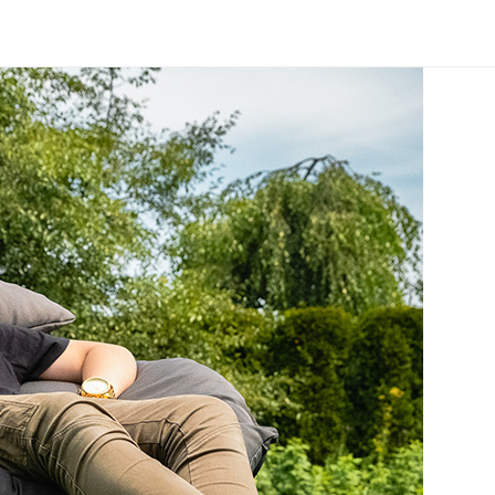
dal
SwingPod fotel
SwingPod XL fotel
B