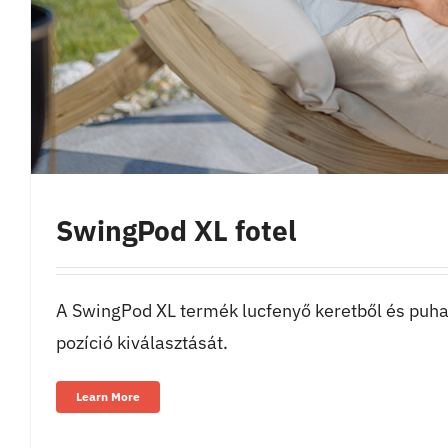
SwingPod XL fotel
A SwingPod XL termék lucfenyő keretből és puha 
pozíció kiválasztását.
Learn More