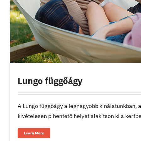
Lungo függőágy
A Lungo függőágy a legnagyobb kínálatunkban, a
kivételesen pihentető helyet alakítson ki a kertb
Learn More